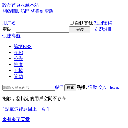
設為首頁
收藏本站
開啟輔助訪問
切換到窄版
用戶名
找回密碼
自動登錄
密碼
立即註冊
登錄
快捷導航
論壇
BBS
介紹
公告
推廣
下載
贊助
帖子
熱搜:
活動
交友
discuz
搜索
抱歉，您指定的用戶空間不存在
[ 點擊這裡返回上一頁 ]
來都來了天堂